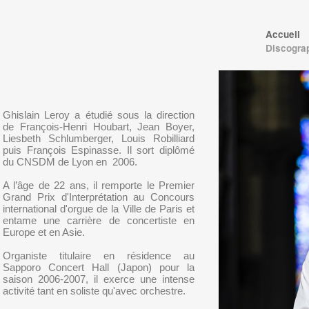
Accueil
Discogra
Ghislain Leroy a étudié sous la direction
de François-Henri Houbart, Jean Boyer,
Liesbeth Schlumberger, Louis Robilliard
puis François Espinasse. Il sort diplômé
du CNSDM de Lyon en 2006.
A l’âge de 22 ans, il remporte le Premier
Grand Prix d'Interprétation au Concours
international d'orgue de la Ville de Paris et
entame une carrière de concertiste en
Europe et en Asie.
Organiste titulaire en résidence au
Sapporo Concert Hall (Japon) pour la
saison 2006-2007, il exerce une intense
activité tant en soliste qu'avec orchestre.